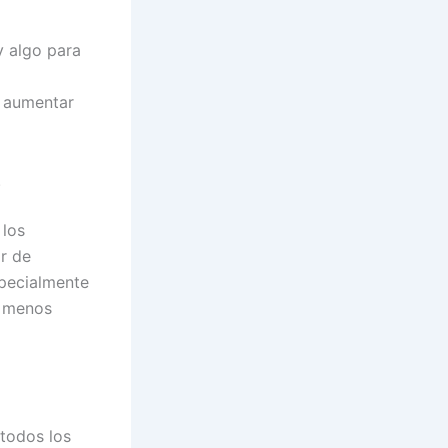
 algo para
a aumentar
.
 los
r de
specialmente
s menos
 todos los