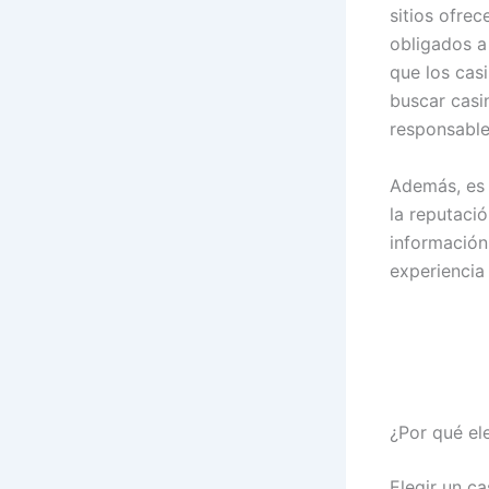
sitios ofrec
obligados a
que los cas
buscar casi
responsable
Además, es 
la reputació
información
experiencia
¿Por qué el
Elegir un c