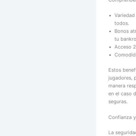
Variedad
todos.
Bonos at
tu bankrol
Acceso 24
Comodidad
Estos benef
jugadores, 
manera resp
en el caso 
seguras.
Confianza y
La segurida