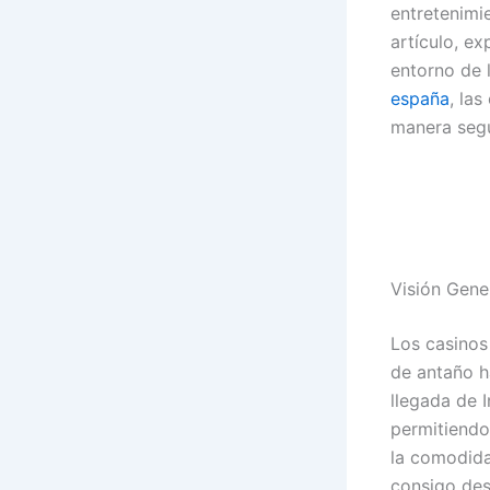
entretenimi
artículo, e
entorno de 
españa
, la
manera seg
Visión Gene
Los casinos
de antaño h
llegada de 
permitiendo
la comodida
consigo des