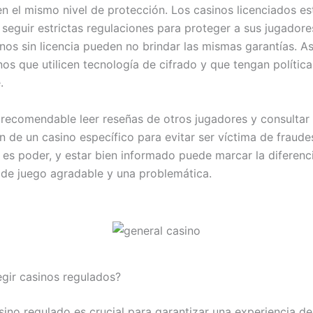
en el mismo nivel de protección. Los casinos licenciados es
 seguir estrictas regulaciones para proteger a sus jugadore
inos sin licencia pueden no brindar las mismas garantías. A
nos que utilicen tecnología de cifrado y que tengan polític
.
recomendable leer reseñas de otros jugadores y consultar
n de un casino específico para evitar ser víctima de fraude
 es poder, y estar bien informado puede marcar la diferenc
 de juego agradable y una problemática.
egir casinos regulados?
asino regulado es crucial para garantizar una experiencia d