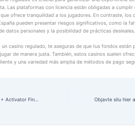
sta. Las plataformas con licencia están obligadas a cumpli
o que ofrece tranquilidad a los jugadores. En contraste, los 
España pueden presentar riesgos significativos, como la fal
de datos personales y la posibilidad de prácticas desleales.
r un casino regulado, te aseguras de que tus fondos están 
jugar de manera justa. También, estos casinos suelen ofrec
 cliente y una variedad más amplia de métodos de pago seg
Xmanager Crack + Activator Final (x64) Final 2026