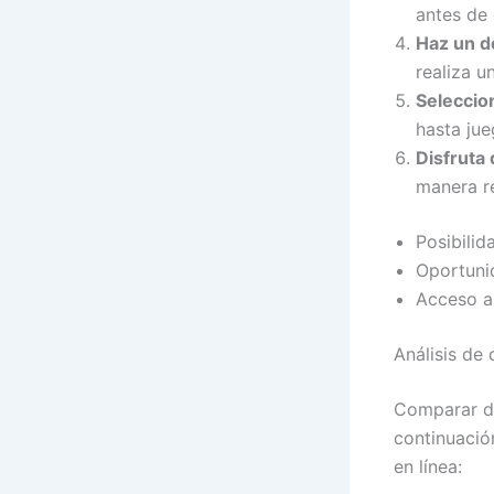
antes de 
Haz un d
realiza u
Seleccio
hasta jue
Disfruta 
manera r
Posibilid
Oportuni
Acceso a
Análisis de 
Comparar di
continuació
en línea: