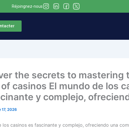
Réjoingnez-nous
ntacter
ver the secrets to mastering 
 of casinos El mundo de los c
scinante y complejo, ofrecien
 17, 2026
 los casinos es fascinante y complejo, ofreciendo una co