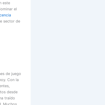
n este
dominar el
icencia
e sector de
nes de juego
hoy. Con la
entes,
itos desde
ha traído
ad. Muchos