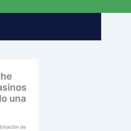
the
asinos
do una
mbinación de