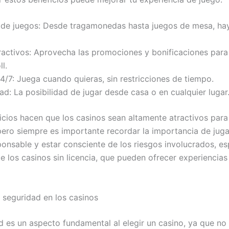
 de juegos: Desde tragamonedas hasta juegos de mesa, hay
ractivos: Aprovecha las promociones y bonificaciones par
l.
/7: Juega cuando quieras, sin restricciones de tiempo.
: La posibilidad de jugar desde casa o en cualquier lugar
icios hacen que los casinos sean altamente atractivos para
pero siempre es importante recordar la importancia de juga
onsable y estar consciente de los riesgos involucrados, e
de los casinos sin licencia, que pueden ofrecer experiencia
 seguridad en los casinos
d es un aspecto fundamental al elegir un casino, ya que no