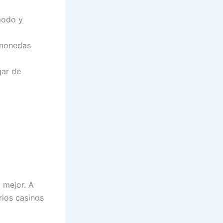
modo y
amonedas
gar de
 mejor. A
rios casinos