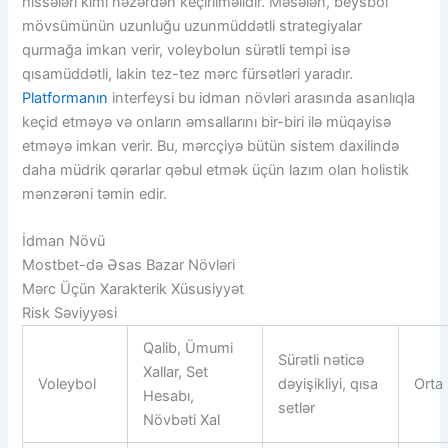
hissələri kimi nəzərdən keçirilməlidir. Məsələn, beysbol
mövsümünün uzunluğu uzunmüddətli strategiyalar
qurmağa imkan verir, voleybolun sürətli tempi isə
qısamüddətli, lakin tez-tez mərc fürsətləri yaradır.
Platformanın
interfeysi bu idman növləri arasında asanlıqla
keçid etməyə və onların əmsallarını bir-biri ilə müqayisə
etməyə imkan verir. Bu, mərcçiyə bütün sistem daxilində
daha müdrik qərarlar qəbul etmək üçün lazım olan holistik
mənzərəni təmin edir.
İdman Növü
Mostbet-də Əsas Bazar Növləri
Mərc Üçün Xarakterik Xüsusiyyət
Risk Səviyyəsi
Qalib, Ümumi
Sürətli nəticə
Xallar, Set
Voleybol
dəyişikliyi, qısa
Orta
Hesabı,
setlər
Növbəti Xal