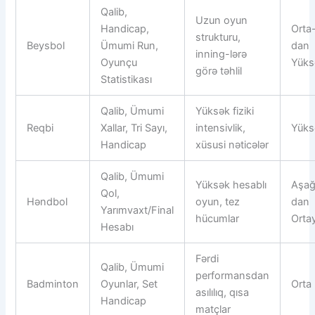
Qalib,
Uzun oyun
Handicap,
Orta
strukturu,
Beysbol
Ümumi Run,
dan
inning-lərə
Oyunçu
Yüks
görə təhlil
Statistikası
Qalib, Ümumi
Yüksək fiziki
Reqbi
Xallar, Tri Sayı,
intensivlik,
Yüks
Handicap
xüsusi nəticələr
Qalib, Ümumi
Yüksək hesablı
Aşağ
Qol,
Həndbol
oyun, tez
dan
Yarımvaxt/Final
hücumlar
Orta
Hesabı
Fərdi
Qalib, Ümumi
performansdan
Badminton
Oyunlar, Set
Orta
asılılıq, qısa
Handicap
matçlar