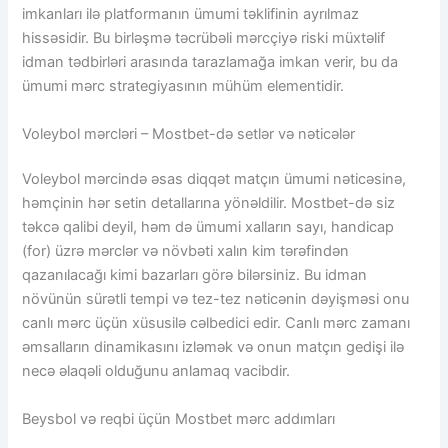
imkanları ilə platformanın ümumi təklifinin ayrılmaz
hissəsidir. Bu birləşmə təcrübəli mərcçiyə riski müxtəlif
idman tədbirləri arasında tarazlamağa imkan verir, bu da
ümumi mərc strategiyasının mühüm elementidir.
Voleybol mərcləri – Mostbet-də setlər və nəticələr
Voleybol mərcində əsas diqqət matçın ümumi nəticəsinə,
həmçinin hər setin detallarına yönəldilir. Mostbet-də siz
təkcə qalibi deyil, həm də ümumi xalların sayı, handicap
(for) üzrə mərclər və növbəti xalın kim tərəfindən
qazanılacağı kimi bazarları görə bilərsiniz. Bu idman
növünün sürətli tempi və tez-tez nəticənin dəyişməsi onu
canlı mərc üçün xüsusilə cəlbedici edir. Canlı mərc zamanı
əmsalların dinamikasını izləmək və onun matçın gedişi ilə
necə əlaqəli olduğunu anlamaq vacibdir.
Beysbol və reqbi üçün Mostbet mərc addımları