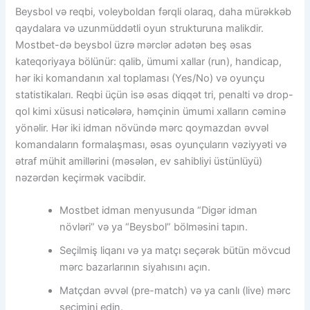
Beysbol və reqbi, voleyboldan fərqli olaraq, daha mürəkkəb
qaydalara və uzunmüddətli oyun strukturuna malikdir.
Mostbet-də beysbol üzrə mərclər adətən beş əsas
kateqoriyaya bölünür: qalib, ümumi xallar (run), handicap,
hər iki komandanın xal toplaması (Yes/No) və oyunçu
statistikaları. Reqbi üçün isə əsas diqqət tri, penalti və drop-
qol kimi xüsusi nəticələrə, həmçinin ümumi xalların cəminə
yönəlir. Hər iki idman növündə mərc qoymazdan əvvəl
komandaların formalaşması, əsas oyunçuların vəziyyəti və
ətraf mühit amillərini (məsələn, ev sahibliyi üstünlüyü)
nəzərdən keçirmək vacibdir.
Mostbet idman menyusunda “Digər idman
növləri” və ya “Beysbol” bölməsini tapın.
Seçilmiş liqanı və ya matçı seçərək bütün mövcud
mərc bazarlarının siyahısını açın.
Matçdan əvvəl (pre-match) və ya canlı (live) mərc
seçimini edin.