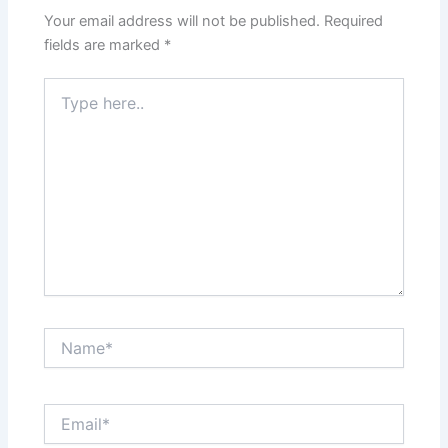
Your email address will not be published.
Required
fields are marked
*
Type
here..
Name*
Email*