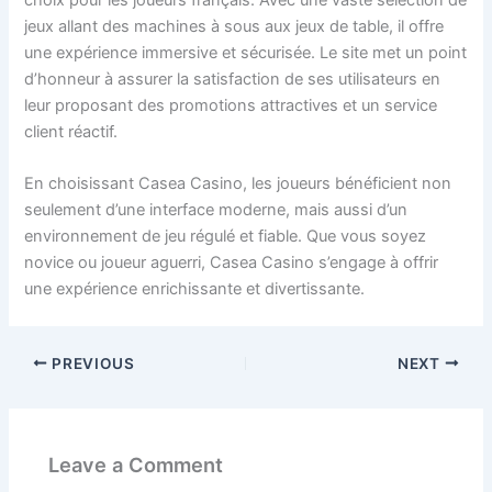
jeux allant des machines à sous aux jeux de table, il offre
une expérience immersive et sécurisée. Le site met un point
d’honneur à assurer la satisfaction de ses utilisateurs en
leur proposant des promotions attractives et un service
client réactif.
En choisissant Casea Casino, les joueurs bénéficient non
seulement d’une interface moderne, mais aussi d’un
environnement de jeu régulé et fiable. Que vous soyez
novice ou joueur aguerri, Casea Casino s’engage à offrir
une expérience enrichissante et divertissante.
PREVIOUS
NEXT
Leave a Comment