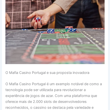
O Mafia Casino Portugal e sua proposta inovadora
O Mafia Casino Portugal é um exemplo notável de como a
tecnologia pode ser utilizada para revolucionar a
experiência de jogos de azar. Com uma plataforma que
oferece mais de 2.000 slots de desenvolvedores
reconhecidos, o cassino se destaca pela variedade e