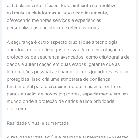
estabelecimentos físicos. Este ambiente competitivo
estimula as plataformas a inovar continuamente,
oferecendo melhores serviços e experiências
personalizadas que atraem e retêm usuários.
A segurança é outro aspecto crucial que a tecnologia
abordou no setor de jogos de azar. A implementação de
protocolos de segurança avançados, como criptografia de
dados e autenticação em duas etapas, garante que as
informações pessoais e financeiras dos jogadores estejam
protegidas. Isso cria uma atmosfera de confiança,
fundamental para o crescimento dos cassinos online e
para a atração de novos jogadores, especialmente em um
mundo onde a proteção de dados é uma prioridade
crescente.
Realidade virtual e aumentada
A realidade virtual (RV) e a realidade aumentada (RA) estão