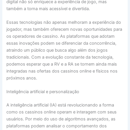
digital não só enriquece a experiência de jogo, mas
também a torna mais acessível e divertida.
Essas tecnologias não apenas melhoram a experiência do
jogador, mas também oferecem novas oportunidades para
os operadores de cassino. As plataformas que adotam
essas inovações podem se diferenciar da concorrência,
atraindo um público que busca algo além dos jogos
tradicionais. Com a evolução constante da tecnologia,
podemos esperar que a RV e a RA se tornem ainda mais
integradas nas ofertas dos cassinos online e físicos nos
próximos anos.
Inteligência artificial e personalização
A inteligência artificial (IA) está revolucionando a forma
como os cassinos online operam e interagem com seus
usuários. Por meio do uso de algoritmos avançados, as
plataformas podem analisar o comportamento dos