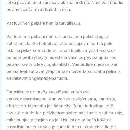
jotka pitävät sinut kurissa vaikeina hetkinä. Näin voit nauttia
pelaamisesta ilman liiallista riskiä.
Vastuullinen pelaaminen ja turvallisuus
Vastuullinen pelaaminen on tärkeä osa pelistrategian
kehittämistä. Se tarkoittaa, että pelaaja ymmärtää pelin
riskit ja pelaa kohtuudella. Tähän kuuluu myös tietoisuus
omasta pelikäyttäytymisestä ja valmius pyytää apua, jos
pelaamisesta tulee ongelmallista. Vastuullisen pelaamisen
periaatteet auttavat ylläpitämään tervettä suhdetta peliin ja
ehkäisevät ongelmapelaamista.
Turvallisuus on myös keskiössä, erityisesti
verkkopelaamisessa. Kun valitset pelisivustoa, varmista,
että se on lisensoitu ja säännelty. Tämä tarkoittaa, että
sivusto noudattaa peliviranomaisten asettamia vaatimuksia,
mikä suojaa pelaajien etuja. Lisäksi on tärkeää käyttää
turvallisia maksutapoja ja suojata henkilökohtaisia tietoja.