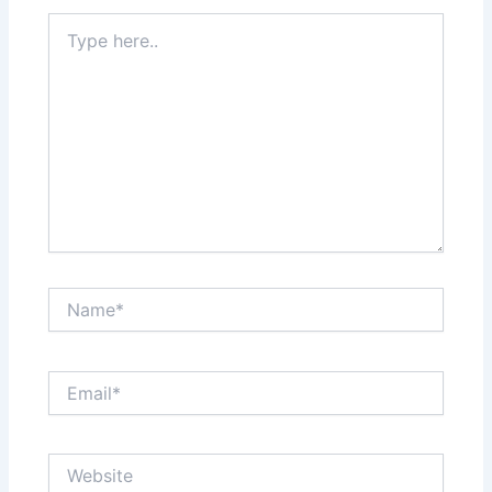
Type
here..
Name*
Email*
Website