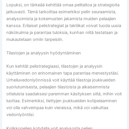
Lopuksi, on tärkeää kehittää omaa pelitaitoa ja strategioita
jatkuvasti. Tämä tarkoittaa esimerkiksi pelin seuraamista,
analysoimista ja kokemusten jakamista muiden pelaajien
kanssa. Erilaiset pelistrategiat ja taktiikat voivat tuoda uusia
näkökulmia ja parantaa tuloksia, kunhan niitä testataan ja
mukautetaan omiin tarpeisiin.
Tilastojen ja analyysin hyödyntäminen
Kun kehität pelistrategiaasi, tilastojen ja analyysin
käyttäminen on erinomainen tapa parantaa menestystäsi.
Urheiluvedonlyönnissä voit käyttää tilastoja joukkueiden
suoriutumisesta, pelaajien tilastoista ja aikaisemmista
otteluista saadaksesi paremman käsityksen siitä, mihin voit
luottaa. Esimerkiksi, tiettyjen joukkueiden kotipelaaminen
voi olla vahvempaa kuin vieraissa, mikä voi vaikuttaa
vedonlyöntiisi.
Kolikkopelien kohdalla voit analysoida pelien