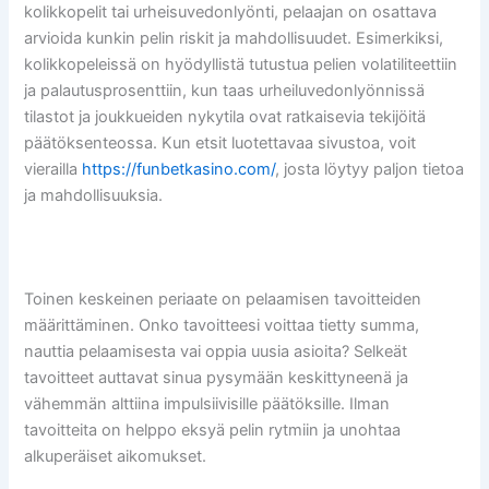
kolikkopelit tai urheisuvedonlyönti, pelaajan on osattava
arvioida kunkin pelin riskit ja mahdollisuudet. Esimerkiksi,
kolikkopeleissä on hyödyllistä tutustua pelien volatiliteettiin
ja palautusprosenttiin, kun taas urheiluvedonlyönnissä
tilastot ja joukkueiden nykytila ovat ratkaisevia tekijöitä
päätöksenteossa. Kun etsit luotettavaa sivustoa, voit
vierailla
https://funbetkasino.com/
, josta löytyy paljon tietoa
ja mahdollisuuksia.
Toinen keskeinen periaate on pelaamisen tavoitteiden
määrittäminen. Onko tavoitteesi voittaa tietty summa,
nauttia pelaamisesta vai oppia uusia asioita? Selkeät
tavoitteet auttavat sinua pysymään keskittyneenä ja
vähemmän alttiina impulsiivisille päätöksille. Ilman
tavoitteita on helppo eksyä pelin rytmiin ja unohtaa
alkuperäiset aikomukset.