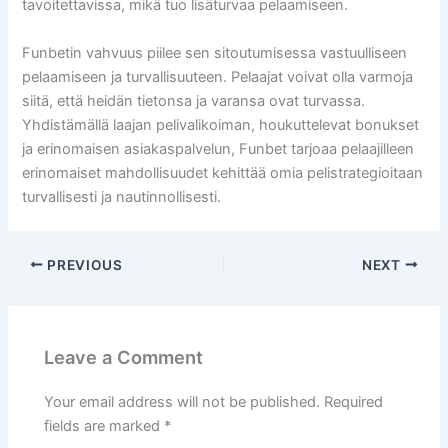
tavoitettavissa, mikä tuo lisäturvaa pelaamiseen.
Funbetin vahvuus piilee sen sitoutumisessa vastuulliseen
pelaamiseen ja turvallisuuteen. Pelaajat voivat olla varmoja
siitä, että heidän tietonsa ja varansa ovat turvassa.
Yhdistämällä laajan pelivalikoiman, houkuttelevat bonukset
ja erinomaisen asiakaspalvelun, Funbet tarjoaa pelaajilleen
erinomaiset mahdollisuudet kehittää omia pelistrategioitaan
turvallisesti ja nautinnollisesti.
PREVIOUS
NEXT
Leave a Comment
Your email address will not be published.
Required
fields are marked
*