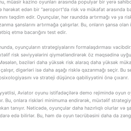
u, müasir kazino oyunları arasında populyar bir yerə sahibd
rə hərəkət edən bir “aeroport”da risk və mükafat arasında b
nını təqdim edir. Oyunçular, hər raundda artırmağı və ya ri
anma şanslarını artırmağa çalışırlar. Bu, onların şansa olan 
ətbiq etmə bacarığını test edir.
unda, oyunçuların strategiyalarını formalaşdırması vacibdir
təlif risk səviyyələrini qiymətləndirərək öz məqsədinə uyğu
 Məsələn, bəziləri daha yüksək risk alaraq daha yüksək müka
lışır, digərləri isə daha aşağı risklə qazanmağı seçir. Bu s
ixologiyasını və strateji düşüncə qabiliyyətini önə çıxarır.
yətlisi, Aviator oyunu istifadəçilərə demo rejimində oyun
ır. Bu, onlara riskləri minimuma endirərək, müxtəlif strategiy
an tanıyır. Nəticədə, oyunçular daha hazırlıqlı olurlar və şa
darə edə bilirlər. Bu, həm də oyun təcrübəsini daha da zəngi