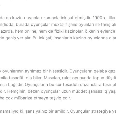
.
 da kazino oyunları zamanla inkişaf etmişdir. 1990-cı illər
ıldıqda, burada oyunçular müxtəlif şans oyunları ilə tanış 
Hazırda, həm online, həm də fiziki kazinolar, ölkənin əyləncə
ə geniş yer alır. Bu inkişaf, insanların kazino oyunlarına ol
 oyunlarının ayrılmaz bir hissəsidir. Oyunçuların qələbə qa
ilə təsadüfi ola bilər. Məsələn, rulet oyununda topun düşd
nsa bağlıdır. Oyunçuların bu cür təsadüfi qazanclara təsir 
zdır. Həmçinin, bəzən oyunçular uzun müddət şanssızlıq yaşa
aha çox mübarizə etməyə təşviq edir.
alıyıq ki, şans yalnız bir amildir. Oyunçular strategiya və