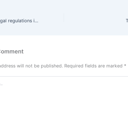
Understanding legal regulations in the gambling industry a comprehensive guide
 Comment
address will not be published.
Required fields are marked
*