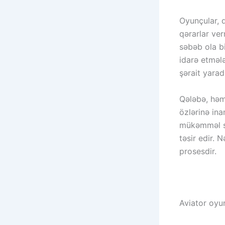
Oyunçular, q
qərarlar ver
səbəb ola bi
idarə etməl
şərait yaradı
Qələbə, həm
özlərinə ina
mükəmməl st
təsir edir. N
prosesdir.
Aviator oyu