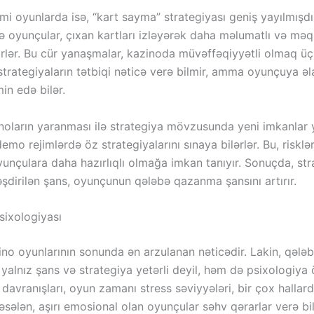
mi oyunlarda isə, “kart sayma” strategiyası geniş yayılmışdı
lə oyunçular, çıxan kartları izləyərək daha məlumatlı və məq
irlər. Bu cür yanaşmalar, kazinoda müvəffəqiyyətli olmaq üç
 strategiyaların tətbiqi nəticə verə bilmir, amma oyunçuya əl
in edə bilər.
noların yaranması ilə strategiya mövzusunda yeni imkanlar 
emo rejimlərdə öz strategiyalarını sınaya bilərlər. Bu, riskl
unçulara daha hazırlıqlı olmağa imkan tanıyır. Sonuçda, stra
şdirilən şans, oyunçunun qələbə qazanma şansını artırır.
sixologiyası
no oyunlarının sonunda ən arzulanan nəticədir. Lakin, qələb
alnız şans və strategiya yetərli deyil, həm də psixologiya 
davranışları, oyun zamanı stress səviyyələri, bir çox hallar
Məsələn, aşırı emosional olan oyunçular səhv qərarlar verə bil