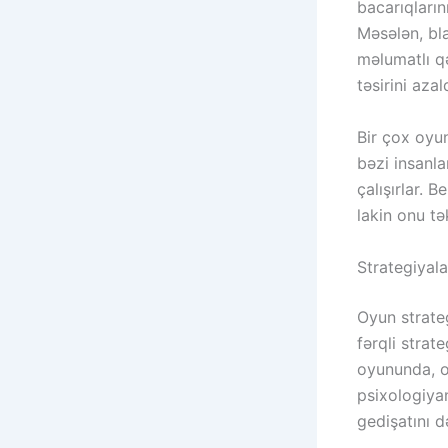
bacarıqların
Məsələn, bla
məlumatlı q
təsirini azald
Bir çox oyu
bəzi insanl
çalışırlar. 
lakin onu t
Strategiyala
Oyun strate
fərqli strat
oyununda, oy
psixologiyan
gedişatını də