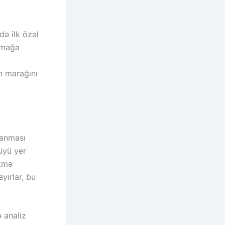
də ilk özəl
olmağa
an marağını
zanması
üyü yer
etmə
yırlar, bu
 analiz