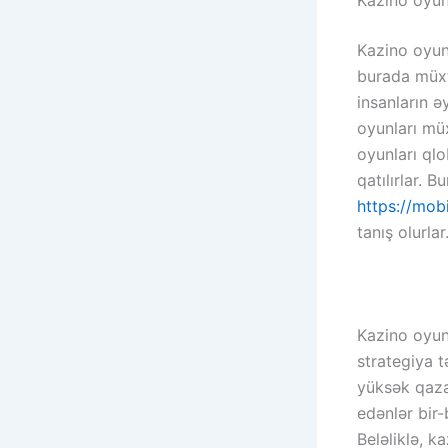
Kazino oyunl
burada müxt
insanların 
oyunları müx
oyunları qlo
qatılırlar. 
https://mo
tanış olurlar
Kazino oyunl
strategiya t
yüksək qaza
edənlər bir-
Beləliklə, k