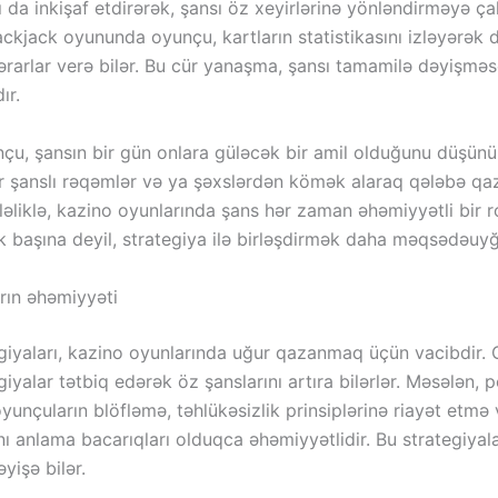
ı da inkişaf etdirərək, şansı öz xeyirlərinə yönləndirməyə çalı
ckjack oyununda oyunçu, kartların statistikasını izləyərək 
ərarlar verə bilər. Bu cür yanaşma, şansı tamamilə dəyişmə
ır.
nçu, şansın bir gün onlara güləcək bir amil olduğunu düşünü
ar şanslı rəqəmlər və ya şəxslərdən kömək alaraq qələbə 
Beləliklə, kazino oyunlarında şans hər zaman əhəmiyyətli bir r
ək başına deyil, strategiya ilə birləşdirmək daha məqsədəuy
rın əhəmiyyəti
giyaları, kazino oyunlarında uğur qazanmaq üçün vacibdir. 
egiyalar tətbiq edərək öz şanslarını artıra bilərlər. Məsələn, 
unçuların blöfləmə, təhlükəsizlik prinsiplərinə riayət etmə
ı anlama bacarıqları olduqca əhəmiyyətlidir. Bu strategiyal
yişə bilər.