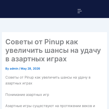
Skip
Menu
to
content
Советы от Pinup как
увеличить шансы на удачу
в азартных играх
By
admin
/
May 28, 2026
Советы от Pinup как увеличить шансы на удачу в
азартных играх
Понимание азартных игр
Азартные игры существуют на протяжении веков и