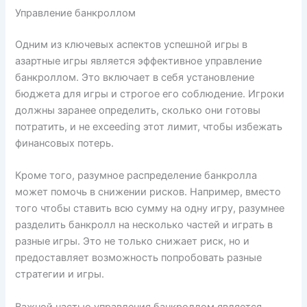
Управление банкроллом
Одним из ключевых аспектов успешной игры в
азартные игры является эффективное управление
банкроллом. Это включает в себя установление
бюджета для игры и строгое его соблюдение. Игроки
должны заранее определить, сколько они готовы
потратить, и не exceeding этот лимит, чтобы избежать
финансовых потерь.
Кроме того, разумное распределение банкролла
может помочь в снижении рисков. Например, вместо
того чтобы ставить всю сумму на одну игру, разумнее
разделить банкролл на несколько частей и играть в
разные игры. Это не только снижает риск, но и
предоставляет возможность попробовать разные
стратегии и игры.
Важной частью управления банкроллом является