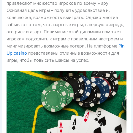
привлекают множество игроков по всему миру.
Основная цель игры – получить удовольствие и,
конечно же, возможность выиграть. Однако многие
забывают о том, что азартные игры, в первую очередь,
это риск и азарт. Понимание этой динамики поможет
игрокам подходить к играм с правильным настроем и
минимизировать возможные потери. На платформе
Pin
Up casino
представлены отличные возможности для
игры, чтобы повысить шансы на успех.