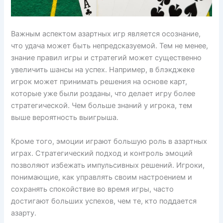
Важным аспектом азартных игр является осознание,
что удача может быть непредсказуемой. Тем не менее,
знание правил игры и стратегий может существенно
увеличить шансы на успех. Например, в блэкджеке
игрок может принимать решения на основе карт,
которые уже были розданы, что делает игру более
стратегической. Чем больше знаний у игрока, тем
выше вероятность выигрыша.
Кроме того, эмоции играют большую роль в азартных
играх. Стратегический подход и контроль эмоций
позволяют избежать импульсивных решений. Игроки,
понимающие, как управлять своим настроением и
сохранять спокойствие во время игры, часто
достигают больших успехов, чем те, кто поддается
азарту.