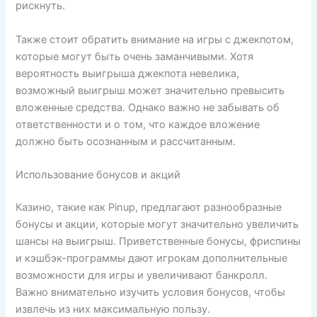
рискнуть.
Также стоит обратить внимание на игры с джекпотом,
которые могут быть очень заманчивыми. Хотя
вероятность выигрыша джекпота невелика,
возможный выигрыш может значительно превысить
вложенные средства. Однако важно не забывать об
ответственности и о том, что каждое вложение
должно быть осознанным и рассчитанным.
Использование бонусов и акций
Казино, такие как Pinup, предлагают разнообразные
бонусы и акции, которые могут значительно увеличить
шансы на выигрыш. Приветственные бонусы, фриспины
и кэшбэк-программы дают игрокам дополнительные
возможности для игры и увеличивают банкролл.
Важно внимательно изучить условия бонусов, чтобы
извлечь из них максимальную пользу.