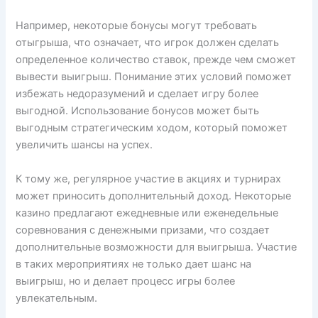
Например, некоторые бонусы могут требовать
отыгрыша, что означает, что игрок должен сделать
определенное количество ставок, прежде чем сможет
вывести выигрыш. Понимание этих условий поможет
избежать недоразумений и сделает игру более
выгодной. Использование бонусов может быть
выгодным стратегическим ходом, который поможет
увеличить шансы на успех.
К тому же, регулярное участие в акциях и турнирах
может приносить дополнительный доход. Некоторые
казино предлагают ежедневные или еженедельные
соревнования с денежными призами, что создает
дополнительные возможности для выигрыша. Участие
в таких мероприятиях не только дает шанс на
выигрыш, но и делает процесс игры более
увлекательным.