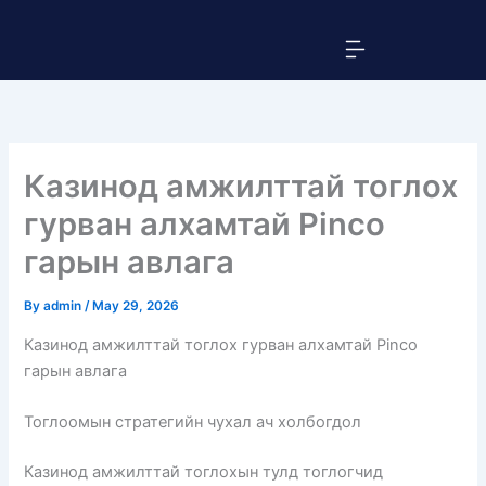
Skip
Menu
to
content
Казинод амжилттай тоглох
гурван алхамтай Pinco
гарын авлага
By
admin
/
May 29, 2026
Казинод амжилттай тоглох гурван алхамтай Pinco
гарын авлага
Тоглоомын стратегийн чухал ач холбогдол
Казинод амжилттай тоглохын тулд тоглогчид