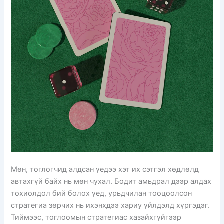
Мөн, тоглогчид алдсан үедээ хэт их сэтгэл хөдлөлд
автахгүй байх нь мөн чухал. Бодит амьдрал дээр алдах
тохиолдол бий болох үед, урьдчилан тооцоолсон
стратегиа зөрчих нь ихэнхдээ хариу үйлдэлд хүргэдэг.
Тиймээс, тоглоомын стратегиас хазайхгүйгээр