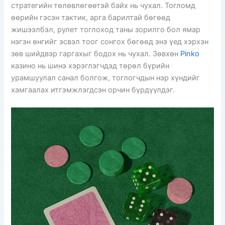
стратегийн төлөвлөгөөтэй байх нь чухал. Тогломд
өөрийн гэсэн тактик, арга барилтай бөгөөд
жишээлбэл, рулет тоглоход таны зорилго бол ямар
нэгэн өнгийг эсвэл тоог сонгох бөгөөд энэ үед хэрхэн
зөв шийдвэр гаргахыг бодох нь чухал. Зөвхөн
Pinko
казино нь шинэ хэрэглэгчдэд төрөл бүрийн
урамшуулал санал болгож, тоглогчдын нэр хүндийг
хамгаалах итгэмжлэгдсэн орчин бүрдүүлдэг.