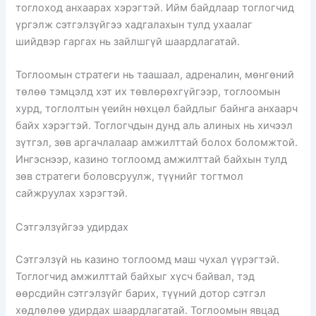
тоглоход анхаарах хэрэгтэй. Ийм байдлаар тоглогчид
үргэлж сэтгэлзүйгээ хадгалахын тулд ухаалаг
шийдвэр гаргах нь зайлшгүй шаардлагатай.
Тоглоомын стратеги нь таашаал, адреналин, мөнгөний
төлөө тэмцэлд хэт их төвлөрөхгүйгээр, тоглоомын
хурд, тоглолтын үеийн нөхцөл байдлыг байнга анхаарч
байх хэрэгтэй. Тоглогчдын дунд аль алиных нь хичээл
зүтгэл, зөв аргачлалаар амжилттай болох боломжтой.
Ингэснээр, казино тоглоомд амжилттай байхын тулд
зөв стратеги боловсруулж, түүнийг тогтмол
сайжруулах хэрэгтэй.
Сэтгэлзүйгээ удирдах
Сэтгэлзүй нь казино тоглоомд маш чухал үүрэгтэй.
Тоглогчид амжилттай байхыг хүсч байвал, тэд
өөрсдийн сэтгэлзүйг барих, түүний дотор сэтгэл
хөдлөлөө удирдах шаардлагатай. Тоглоомын явцад