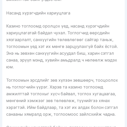
Насанд хүрэгчдийн хариуцлага
Казино тоглоомд оролцох үед, насанд хүрэгчдийн
хариуцлагатай байдал чухал. Тоглогчид өөрсдийн
хязгаарлалт, санхүүгийн төлөвлөгөөг сайтар таньж,
тоглоомын үед хэт их мөнгө зарцуулахгүй байх ёстой.
Энэ нь зөвхөн санхүүгийн асуудал биш, харин сэтгэл
санаа, эрүүл мэнд, хувийн амьдралд ч нөлөөлж мэдэх
юм.
Тоглоомын эрсдлийг зөв хүлээн зөвшөөрч, тооцоолох
нь тоглогчийн үүрэг. Хэрэв та казино тоглоомд
амжилттай тоглохыг хүсч байвал, тоглох хугацаагаа,
мөнгөний хэмжээг зөв төлөвлөж, түүнийгээ хянах
хэрэгтэй. Ийм байдлаар, та хэт их алдах болон сэтгэл
санааны хямралд орж, тоглоомоос зайлсхийж чадна.