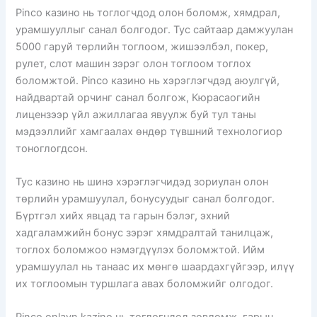
Pinco казино нь тоглогчдод олон боломж, хямдрал,
урамшууллыг санал болгодог. Тус сайтаар дамжуулан
5000 гаруй төрлийн тоглоом, жишээлбэл, покер,
рулет, слот машин зэрэг олон тоглоом тоглох
боломжтой. Pinco казино нь хэрэглэгчдэд аюулгүй,
найдвартай орчинг санал болгож, Кюрасаогийн
лицензээр үйл ажиллагаа явуулж буй тул таны
мэдээллийг хамгаалах өндөр түвшний технологиор
тоноглогдсон.
Тус казино нь шинэ хэрэглэгчидэд зориулан олон
төрлийн урамшуулал, бонусуудыг санал болгодог.
Бүртгэл хийх явцад та гарын бэлэг, эхний
хадгаламжийн бонус зэрэг хямдралтай танилцаж,
тоглох боломжоо нэмэгдүүлэх боломжтой. Ийм
урамшуулал нь танаас их мөнгө шаардахгүйгээр, илүү
их тоглоомын туршлага авах боломжийг олгодог.