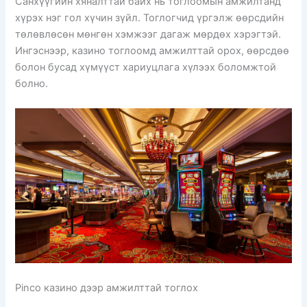
Санхүүгийн хяналттай байх нь тоглоомын амжилтанд
хүрэх нэг гол хүчин зүйл. Тоглогчид үргэлж өөрсдийн
төлөвлөсөн мөнгөн хэмжээг дагаж мөрдөх хэрэгтэй.
Ингэснээр, казино тоглоомд амжилттай орох, өөрсдөө
болон бусад хүмүүст хариуцлага хүлээх боломжтой
болно.
Pinco казино дээр амжилттай тоглох