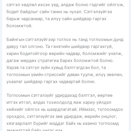
сэтгэл хөдлөл ихсэх үед, алдаж болно гэдгийг ойлгож,
бодит байдлыг сайн таних нь чухал. Сэтгэлзүйгээ
барьж чадсанаар, та илүү сайн шийдвэр гаргах
боломжтой.
Байнгын сэтгэлзүйгээр тоглох нь танд тоглоомын дунд
давуу тал олгоно. Та гэнэтийн шийдвэр гаргахгүй,
харин бодитойгоор өөрийн чадвар, боломжийг үнэлж,
дагаж мөрдөх стратегиа барих боломжтой болно.
Хэрэв та сэтгэл зүйн хувьд бэлтгэгдсэн бол, та
тоглоомын үеийн стрессийг даван туулж, илүү зөөлөн,
ухаалаг шийдвэр гаргах чадвартай болно.
Тоглоомын сэтгэлзүйг удирдахад бэлтгэл, өөртөө
итгэх итгэл, алдах тохиолдолд яаж хариу үйлдэл
хийхийг ойлгох нь шаардлагатай. Иймээс, тоглоомдоо
орохдоо, сэтгэлзүйгээ зөв удирдаж, өөрийн онцлог,
хязгаарлалт бүрийг мэддэг байх нь казино тоглоомд
амжилттай байх үндэс юм.