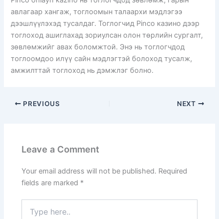
Pinco onlayn kazino нь тоглогчдод зөвлөмж, гарын
авлагаар хангаж, тоглоомын талаархи мэдлэгээ
дээшлүүлэхэд тусалдаг. Тоглогчид Pinco казино дээр
тоглоход ашиглахад зориулсан олон төрлийн сургалт,
зөвлөмжийг авах боломжтой. Энэ нь тоглогчдод
тоглоомдоо илүү сайн мэдлэгтэй болоход тусалж,
амжилттай тоглоход нь дэмжлэг болно.
PREVIOUS
NEXT
Leave a Comment
Your email address will not be published.
Required
fields are marked
*
Type
here..