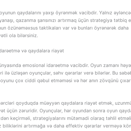
r oyunun qaydalarını yaxşı öyrənmək vacibdir. Yalnız əylənc
anaşı, qazanma şansınızı artırmaq üçün strategiya tətbiq et
nun özünəməxsus taktikaları var və bunları öyrənərək daha
tli ola bilərsiniz.
darəetmə və qaydalara riayət
nyasında emosional idarəetmə vacibdir. Oyun zamanı həy
əri ilə üzləşən oyunçular, səhv qərarlar verə bilərlər. Bu səb
 oyunu çox ciddi qəbul etməməsi və hər anın zövqünü çıxa
ərcləri qoyduqda müəyyən qaydalara riayət etmək, uzunmü
ət üçün zəruridir. Oyunçular, hər oyundan sonra oyun qayda
ən keçirməli, strategiyalarını mütəmadi olaraq təhlil etməli
 biliklərini artırmağa və daha effektiv qərarlar verməyə kö