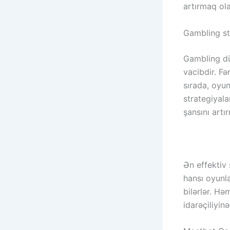
artırmaq ol
Gambling st
Gambling dü
vacibdir. Fə
sırada, oyun
strategiyala
şansını art
Ən effektiv 
hansı oyunl
bilərlər. H
idarəçiliyin