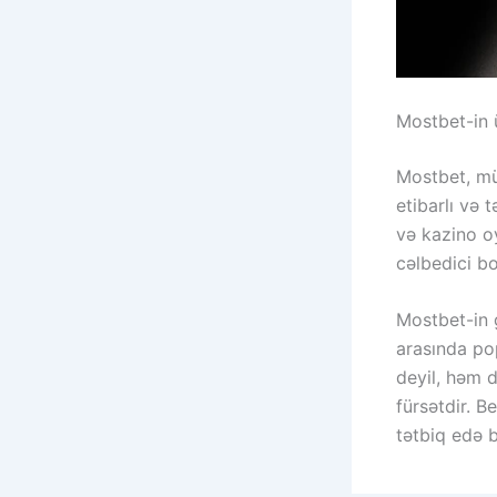
Mostbet-in ü
Mostbet, mü
etibarlı və 
və kazino oy
cəlbedici bo
Mostbet-in 
arasında po
deyil, həm d
fürsətdir. B
tətbiq edə bi