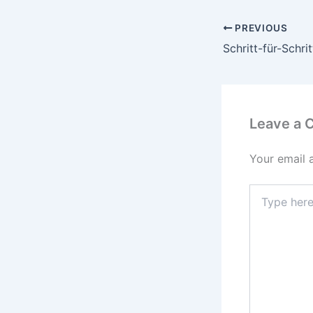
PREVIOUS
Leave a
Your email 
Type
here..