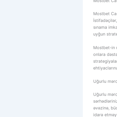
Mostbet Cas
Mostbet Cas
İstifadəçilə
sınama imkan
uyğun strat
Mostbet-in m
onlara dəst
strategiyala
ehtiyacları
Uğurlu mərcl
Uğurlu mərcl
sərhədlərin
əvəzinə, büd
idarə etməy