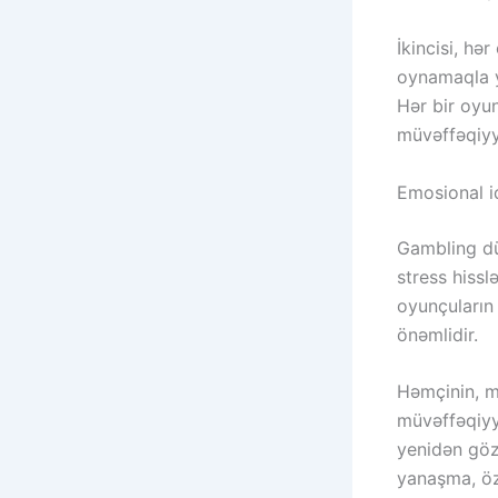
İkincisi, hə
oynamaqla y
Hər bir oyu
müvəffəqiyyə
Emosional i
Gambling dü
stress hissl
oyunçuların
önəmlidir.
Həmçinin, m
müvəffəqiyy
yenidən gözd
yanaşma, öz