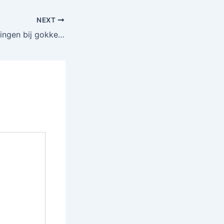
NEXT
Ethische overwegingen bij gokken wat je moet weten