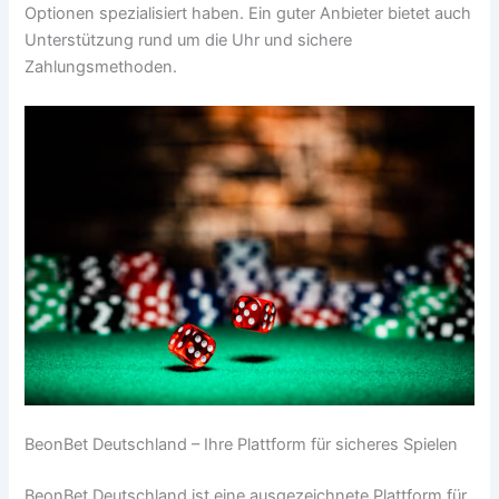
Optionen spezialisiert haben. Ein guter Anbieter bietet auch
Unterstützung rund um die Uhr und sichere
Zahlungsmethoden.
BeonBet Deutschland – Ihre Plattform für sicheres Spielen
BeonBet Deutschland ist eine ausgezeichnete Plattform für