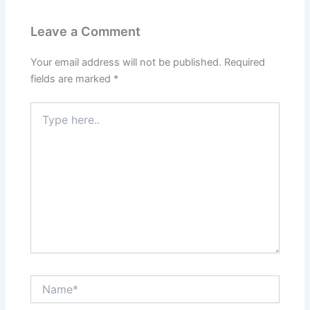
Leave a Comment
Your email address will not be published.
Required
fields are marked
*
Type
here..
Name*