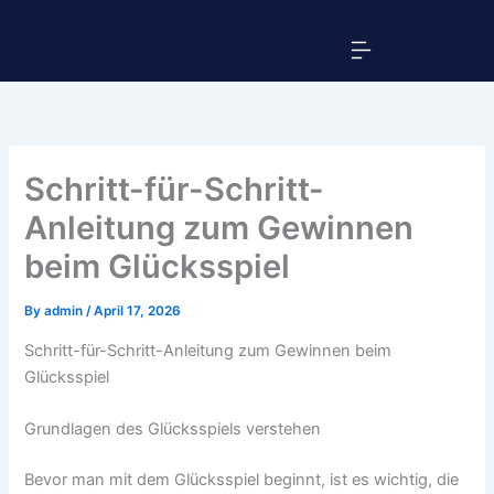
Skip
Menu
to
content
Schritt-für-Schritt-
Anleitung zum Gewinnen
beim Glücksspiel
By
admin
/
April 17, 2026
Schritt-für-Schritt-Anleitung zum Gewinnen beim
Glücksspiel
Grundlagen des Glücksspiels verstehen
Bevor man mit dem Glücksspiel beginnt, ist es wichtig, die