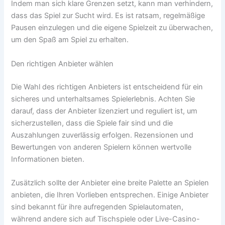
Indem man sich klare Grenzen setzt, kann man verhindern,
dass das Spiel zur Sucht wird. Es ist ratsam, regelmäßige
Pausen einzulegen und die eigene Spielzeit zu überwachen,
um den Spaß am Spiel zu erhalten.
Den richtigen Anbieter wählen
Die Wahl des richtigen Anbieters ist entscheidend für ein
sicheres und unterhaltsames Spielerlebnis. Achten Sie
darauf, dass der Anbieter lizenziert und reguliert ist, um
sicherzustellen, dass die Spiele fair sind und die
Auszahlungen zuverlässig erfolgen. Rezensionen und
Bewertungen von anderen Spielern können wertvolle
Informationen bieten.
Zusätzlich sollte der Anbieter eine breite Palette an Spielen
anbieten, die Ihren Vorlieben entsprechen. Einige Anbieter
sind bekannt für ihre aufregenden Spielautomaten,
während andere sich auf Tischspiele oder Live-Casino-