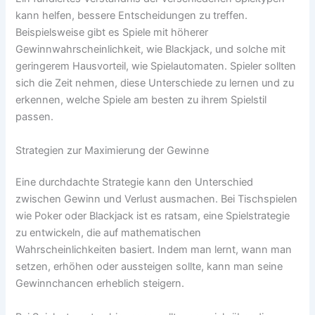
kann helfen, bessere Entscheidungen zu treffen.
Beispielsweise gibt es Spiele mit höherer
Gewinnwahrscheinlichkeit, wie Blackjack, und solche mit
geringerem Hausvorteil, wie Spielautomaten. Spieler sollten
sich die Zeit nehmen, diese Unterschiede zu lernen und zu
erkennen, welche Spiele am besten zu ihrem Spielstil
passen.
Strategien zur Maximierung der Gewinne
Eine durchdachte Strategie kann den Unterschied
zwischen Gewinn und Verlust ausmachen. Bei Tischspielen
wie Poker oder Blackjack ist es ratsam, eine Spielstrategie
zu entwickeln, die auf mathematischen
Wahrscheinlichkeiten basiert. Indem man lernt, wann man
setzen, erhöhen oder aussteigen sollte, kann man seine
Gewinnchancen erheblich steigern.