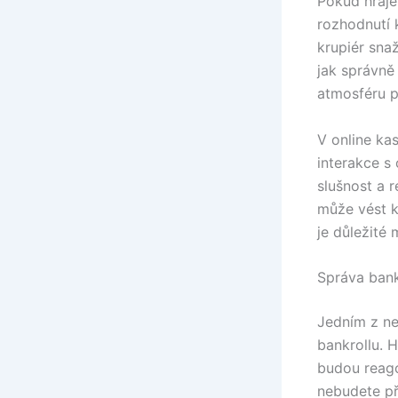
Pokud hrajet
rozhodnutí k
krupiér sna
jak správně
atmosféru p
V online ka
interakce s
slušnost a 
může vést k
je důležité 
Správa bank
Jedním z ne
bankrollu. H
budou reago
nebudete p