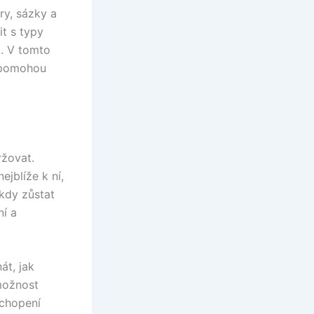
ry, sázky a
t s typy
l. V tomto
m pomohou
ržovat.
jblíže k ní,
 kdy zůstat
ní a
át, jak
 možnost
ochopení