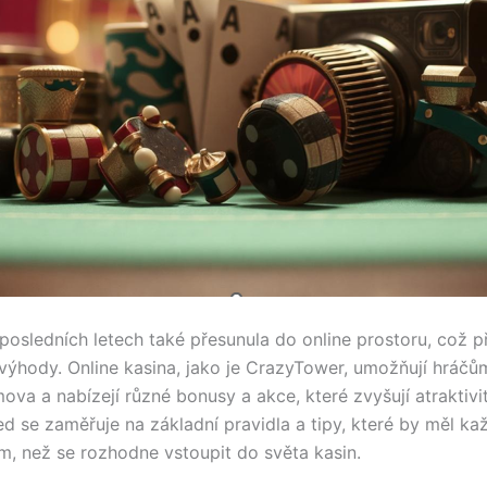
 posledních letech také přesunula do online prostoru, což p
výhody. Online kasina, jako je CrazyTower, umožňují hráčů
va a nabízejí různé bonusy a akce, které zvyšují atraktivit
ed se zaměřuje na základní pravidla a tipy, které by měl ka
ím, než se rozhodne vstoupit do světa kasin.