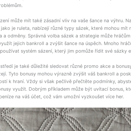
problémům.
ázení může mít také zásadní vliv na vaše šance na výhru. N
 jako je ruleta, nabízejí různé typy sázek, které mohou mít
ka a odměny. Správná volba sázek a strategie může hráčů
yužít jejich bankroll a zvýšit šance na úspěch. Mnoho hráč
používat systém sázení, který jim pomůže řídit své sázky ef
ostředí je také důležité sledovat různé promo akce a bonusy
zejí. Tyto bonusy mohou výrazně zvýšit váš bankroll a pos
tostí k hraní. Vždy si však pečlivě přečtěte podmínky, abyste
nusy využít. Dobrým příkladem může být uvítací bonus, k
 peníze na váš účet, což vám umožní vyzkoušet více her.