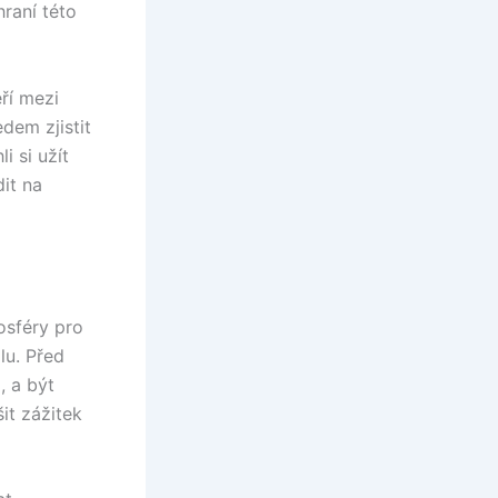
hraní této
eří mezi
dem zjistit
i si užít
it na
osféry pro
lu. Před
, a být
it zážitek