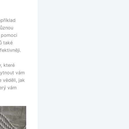
apříklad
 různou
m pomoci
ů také
ektivněji.
, které
kytnout vám
 věděli, jak
terý vám